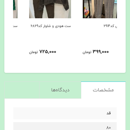
ست هودی و شلوار کد6869
ست هودی و شلوار کد6867
کاپشن
725,000
725,000
مان
تومان
تومان
مشخصات
دیدگاه‌ها
قد
80