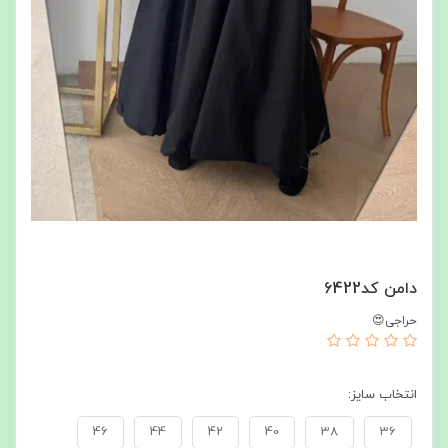
دامن کد6422
حراجی😍
انتخاب سایز:
46
44
42
40
38
36