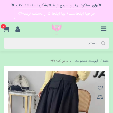
🌟برای عملکرد بهتر و سریع از فیلترشکن استفاده نکنید🌟
حراجیا اینجاست؟ بیا اینجا تا از دستت نرفته😍
0
خانه
فهرست محصولات
دامن کد6422