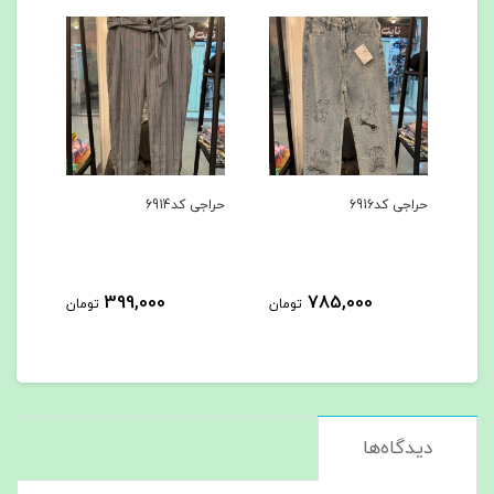
حراجی کد6916
حراجی کد6914
ست ه
399,000
785,000
مان
تومان
تومان
دیدگاه‌ها