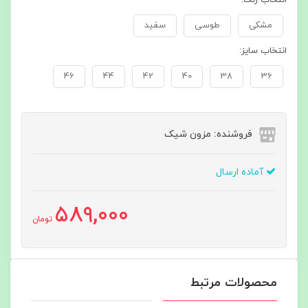
مشکی
طوسی
سفید
انتخاب سایز:
46
44
42
40
38
36
فروشنده: مزون شیک
آماده ارسال
589,000
تومان
محصولات مرتبط