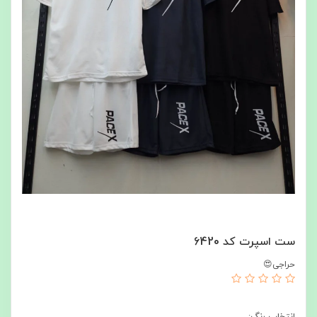
ست اسپرت کد 6420
حراجی😍
انتخاب رنگ: