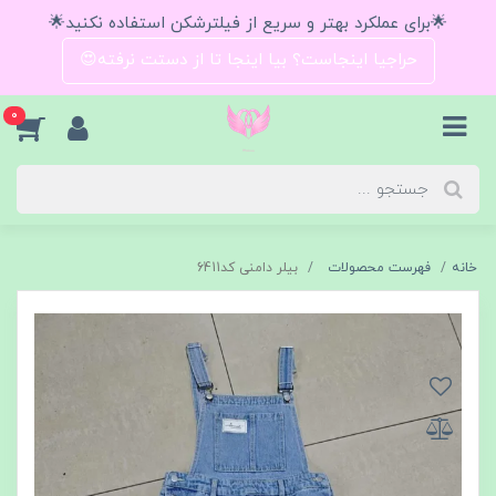
🌟برای عملکرد بهتر و سریع از فیلترشکن استفاده نکنید🌟
حراجیا اینجاست؟ بیا اینجا تا از دستت نرفته😍
0
خانه
فهرست محصولات
بیلر دامنی کد6411