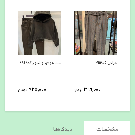
ست هودی و شلوار کد6869
ست هودی و شلوار کد6867
725,000
725,000
39
تومان
تومان
تومان
مشخصات
دیدگاه‌ها