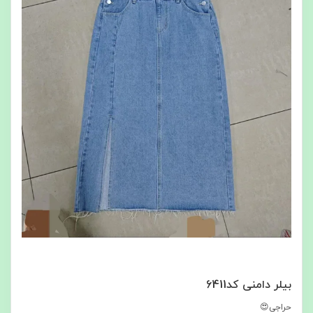
بیلر دامنی کد6411
حراجی😍