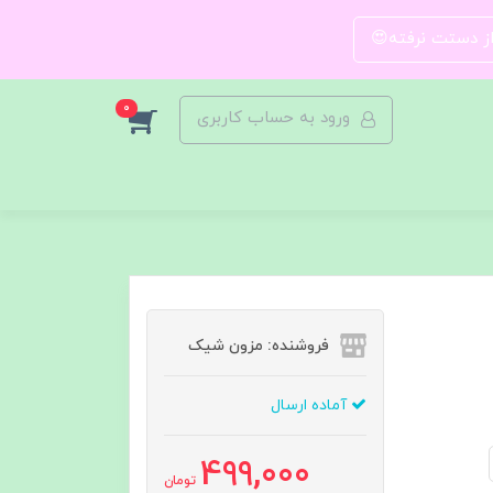
 از دستت نرفته😍
0
ورود به حساب کاربری
فروشنده: مزون شیک
آماده ارسال
499,000
تومان