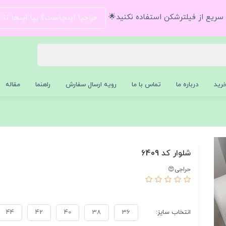
و سریع از فیلترشکن استفاده نکنید🌟
حراجیا اینجاست؟ بیا اینجا تا
رید
درباره ما
تماس با ما
رویه ارسال سفارش
راهنما
مقاله
شلوار کد 6409
حراجی😍
انتخاب سایز:
36
38
40
42
44