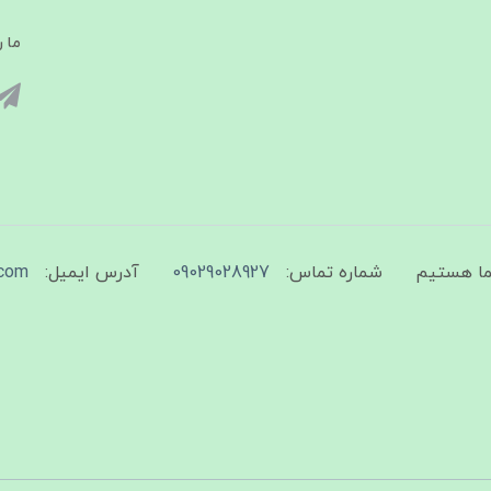
ما ر
شماره تماس:
09029028927
آدرس ایمیل:
com