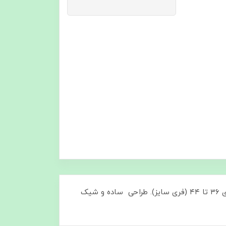
ست دو تیکه نخ موسلین ،انتخابی خنک و راحت برای خانه. جنس نخ موسلین نرم، سبک و تنفس‌پذیر، مناسب سایزهای ۳۶ تا ۴۴ (فری سایز). طراحی ساده و شیک