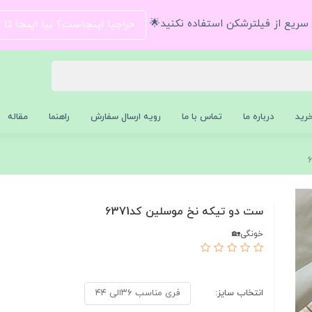
و سریع از فیلترشکن استفاده نکنید🌟
حراجیا اینجاست؟ بیا اینجا تا
رید
درباره ما
تماس با ما
رویه ارسال سفارش
راهنما
مقاله
ست دو تیکه نخ موسلین کد6371
خونگی🏡
انتخاب سایز:
فری مناسب ۳۶الی ۴۴