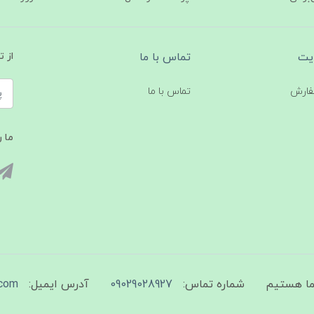
یت
تماس با ما
از 
فارش
تماس با ما
ما ر
شماره تماس:
09029028927
آدرس ایمیل:
com