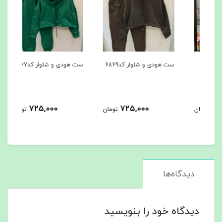
ست هودی و شلوار کد6869
ست هودی و شلوار کد6867
کاپشن
725,000
725,000
مان
تومان
تومان
دیدگاه‌ها
دیدگاه خود را بنویسید