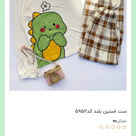
ست استین بلند کد۵۹۵۲
خونگی🏡