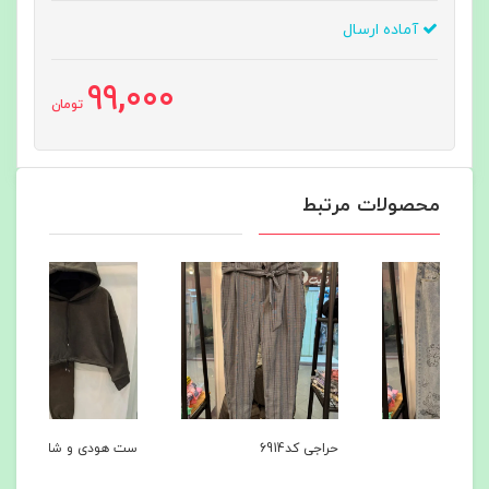
آماده ارسال
99,000
تومان
محصولات مرتبط
حراجی کد6914
ست هودی و شلوار کد6869
ست ه