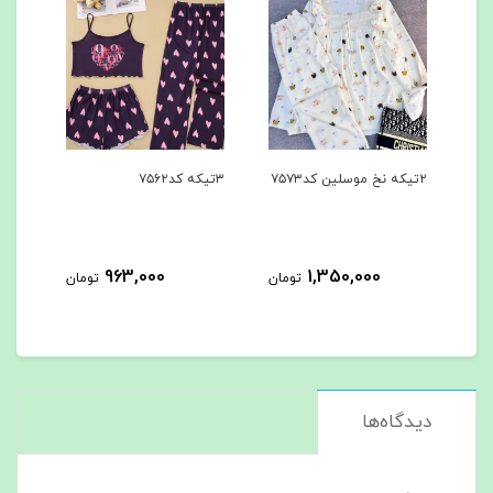
۲تیکه نخ موسلین کد۷۵۷۳
۳تیکه کد۷۵۶۲
۳تیکه کد۷۵۶۱
963,000
1,350,000
مان
تومان
تومان
دیدگاه‌ها