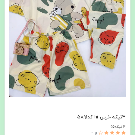
۳تیکه خرس hi کد۵۸۹۱
3 تیکه🥰
از 3