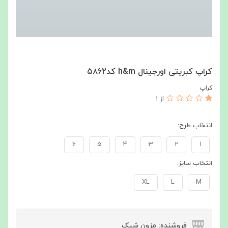
کراپ کبریتی اورجینال h&m کد۵۸62
کراپ
از 1
انتخاب طرح:
6
5
4
3
2
1
انتخاب سایز:
XL
L
M
فروشنده: مزون شیک