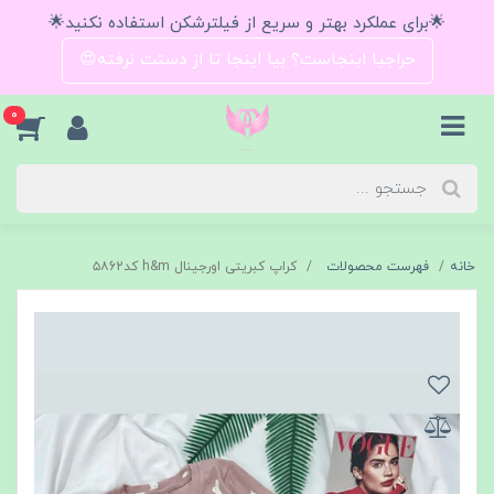
🌟برای عملکرد بهتر و سریع از فیلترشکن استفاده نکنید🌟
حراجیا اینجاست؟ بیا اینجا تا از دستت نرفته😍
0
خانه
فهرست محصولات
کراپ کبریتی اورجینال h&m کد۵۸62