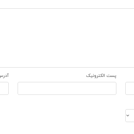
پست الکترونیک
آدرس