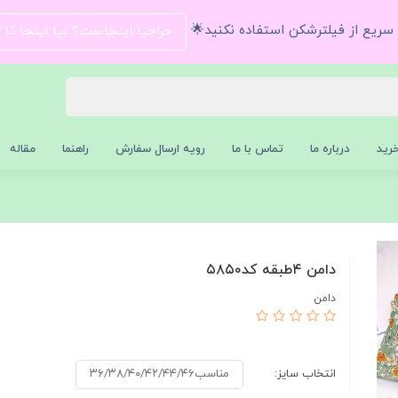
و سریع از فیلترشکن استفاده نکنید🌟
حراجیا اینجاست؟ بیا اینجا تا
رید
درباره ما
تماس با ما
رویه ارسال سفارش
راهنما
مقاله
دامن ۴طبقه کد۵۸۵۰
دامن
انتخاب سایز:
مناسب۳۶/۳۸/۴۰/۴۲/۴۴/۴۶