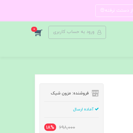
 از دستت نرفته😍
0
ورود به حساب کاربری
فروشنده: مزون شیک
آماده ارسال
18%
698,000