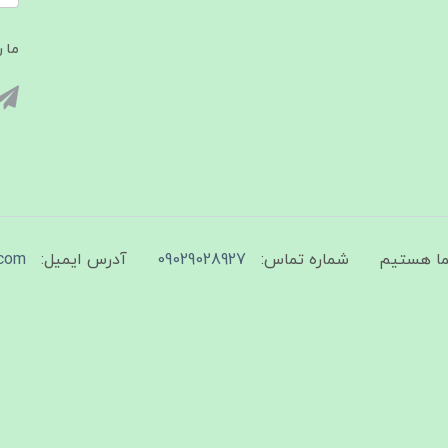
ما ر
شماره تماس:
09029028927
آدرس ایمیل:
com