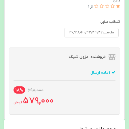
دامن
از 1
انتخاب سایز:
مناسب۳۶/۳۸/۴۰/۴۲/۴۴/۴۶
فروشنده: مزون شیک
آماده ارسال
18%
698,000
579,000
تومان