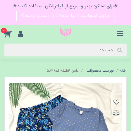
🌟برای عملکرد بهتر و سریع از فیلترشکن استفاده نکنید🌟
حراجیا اینجاست؟ بیا اینجا تا از دستت نرفته😍
0
خانه
فهرست محصولات
دامن ۴طبقه کد5846