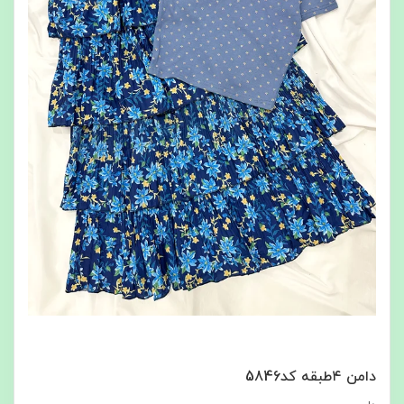
دامن ۴طبقه کد5846