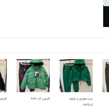
کاپشن کد 6861
کاپشن کد 6735
بافت کد