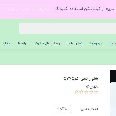
و سریع از فیلترشکن استفاده نکنید🌟
حراجیا اینجاست؟ بیا اینجا تا
رید
درباره ما
تماس با ما
رویه ارسال سفارش
راهنما
مقاله
شلوار نخی کد۵۷۷۵
حراجی😍
انتخاب سایز:
۳۶/۳۸