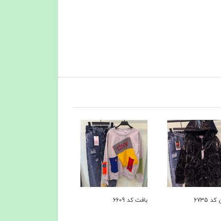
 6609
پیراهن کد6386
کاپشن کد 6279