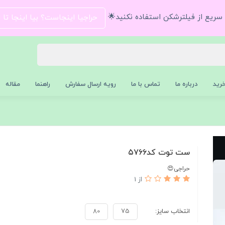
و سریع از فیلترشکن استفاده نکنید🌟
حراجیا اینجاست؟ بیا اینجا تا
رید
درباره ما
تماس با ما
رویه ارسال سفارش
راهنما
مقاله
ست توت کد۵۷۶۶
حراجی😍
از 1
انتخاب سایز:
75
80