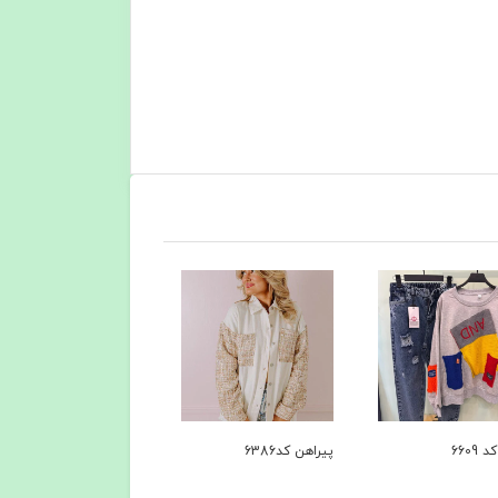
6609
پیراهن کد6386
کاپشن کد 6279