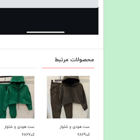
محصولات مرتبط
ی کد6914
ست هودی و شلوار
ست هودی و شلوار
کد6869
کد6867