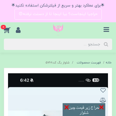
🌟برای عملکرد بهتر و سریع از فیلترشکن استفاده نکنید🌟
حراجیا اینجاست؟ بیا اینجا تا از دستت نرفته😍
0
خانه
فهرست محصولات
شلوار بگ کد۵۷۶۸