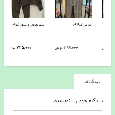
حراجی کد6914
ست هودی و شلوار کد6869
ست ه
725,000
399,000
مان
تومان
تومان
دیدگاه‌ها
دیدگاه خود را بنویسید