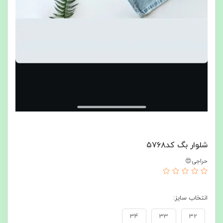
شلوار بگ کد۵۷۶۸
حراجی😍
انتخاب سایز:
34
33
32