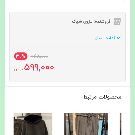
فروشنده: مزون شیک
آماده ارسال
30%
848,000
599,000
تومان
محصولات مرتبط