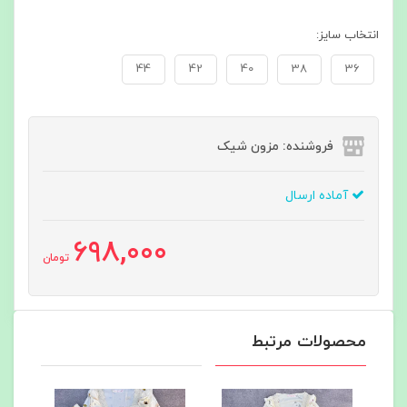
انتخاب سایز:
44
42
40
38
36
فروشنده: مزون شیک
آماده ارسال
698,000
تومان
محصولات مرتبط