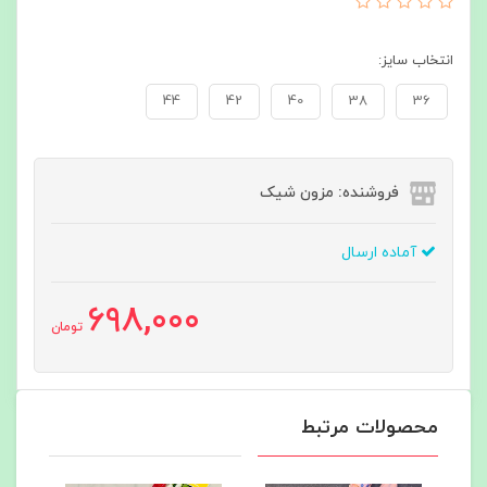
انتخاب سایز:
44
42
40
38
36
فروشنده: مزون شیک
آماده ارسال
698,000
تومان
محصولات مرتبط