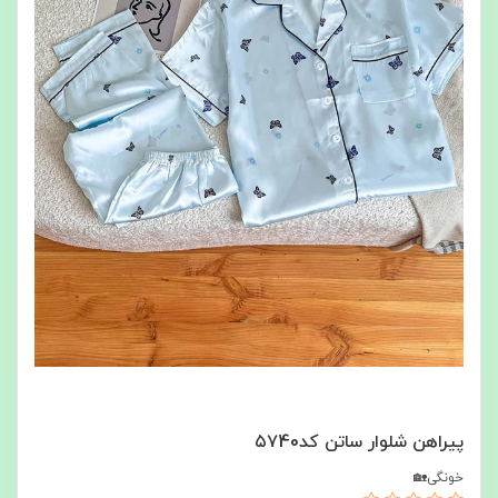
پیراهن شلوار ساتن کد۵۷40
خونگی🏡