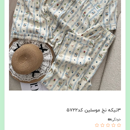
۳تیکه نخ موسلین کد۵۷۲۲
خونگی🏡