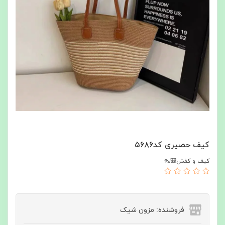
کیف حصیری کد۵۶۸۶
کیف و کفش🎒👠
فروشنده: مزون شیک