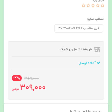
حراجی😍
انتخاب سایز:
فری مناسب۳۶/۳۸/۴۰/۴۲/۴۴
فروشنده: مزون شیک
آماده ارسال
14%
359,000
309,000
تومان