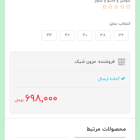
شومیز و مانتو و شلوار
انتخاب سایز:
44
42
40
38
36
فروشنده: مزون شیک
آماده ارسال
698,000
تومان
محصولات مرتبط