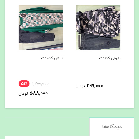
بارونی کد۷۴۴۱
کفتان کد۷۴۴۰
مانتو
51٪
1,200,000
299,000
مان
تومان
588,000
تومان
دیدگاه‌ها