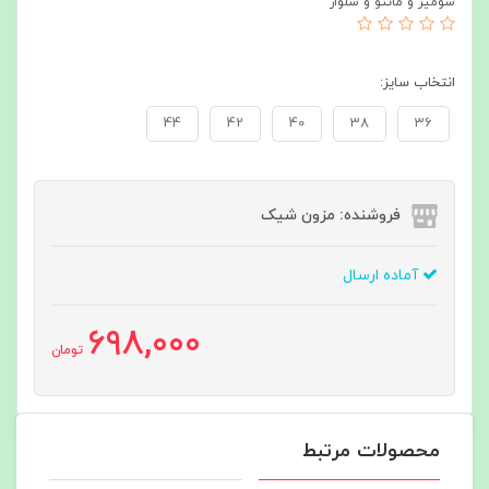
شومیز و مانتو و شلوار
انتخاب سایز:
44
42
40
38
36
فروشنده: مزون شیک
آماده ارسال
698,000
تومان
محصولات مرتبط