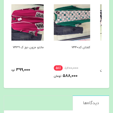
کفتان کد۷۴۴۰
مانتو مزون دوز ک ۷۴۳۹
بارونی
51٪
1,200,000
399,000
مان
تومان
588,000
تومان
دیدگاه‌ها