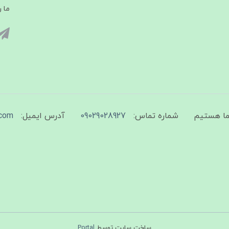
ما ر
شماره تماس:
09029028927
آدرس ایمیل:
com
ساخت سایت توسط
Portal