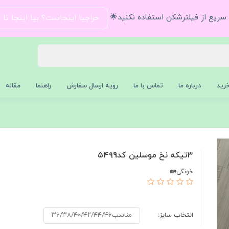
و سریع از فیلترشکن استفاده نکنید🌟
حراجیا اینجاست؟ بیا اینجا تا
رید
درباره ما
تماس با ما
رویه ارسال سفارش
راهنما
مقاله
۳تیکه نخ موسلین کد۵۴۹9
خونگی🏡
انتخاب سایز:
مناسب۳۶/۳۸/۴۰/۴۲/۴۴/۴۶