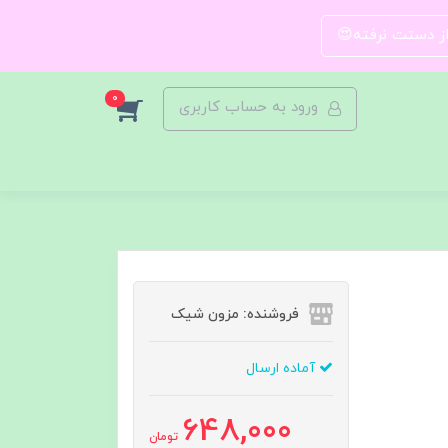
 از دستت نرفته😍
0
ورود به حساب کاربری
فروشنده: مزون شیک
آماده ارسال
648,000
تومان