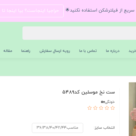
و سریع از فیلترشکن استفاده نکنید🌟
حراجیا اینجاست؟ بیا اینجا تا
رید
درباره ما
تماس با ما
رویه ارسال سفارش
راهنما
مقاله
ست نخ موسلین کد۵۴۸۹
خونگی🏡
انتخاب سایز:
مناسب۳۶/۳۸/۴۰/۴۲/۴۴