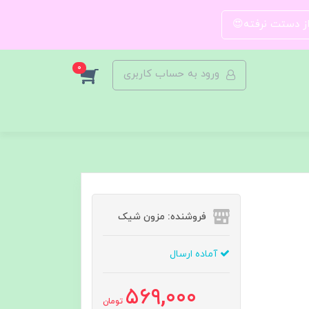
 از دستت نرفته😍
0
ورود به حساب کاربری
فروشنده: مزون شیک
آماده ارسال
569,000
تومان