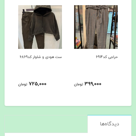
ست هودی و شلوار کد6869
ست هودی و شلوار کد6867
725,000
725,000
3
تومان
تومان
تومان
دیدگاه‌ها