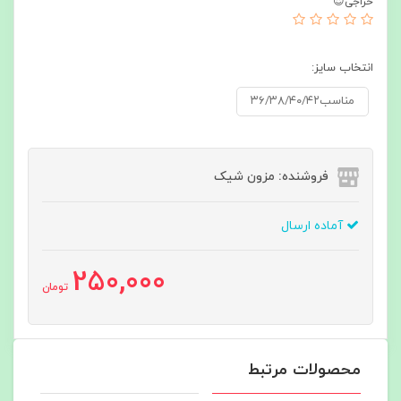
حراجی😍
انتخاب سایز:
مناسب۳۶/۳۸/۴۰/۴۲
فروشنده: مزون شیک
آماده ارسال
250,000
تومان
محصولات مرتبط