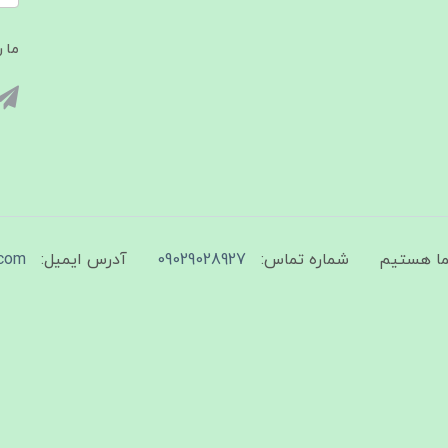
ما ر
شماره تماس:
09029028927
آدرس ایمیل:
com