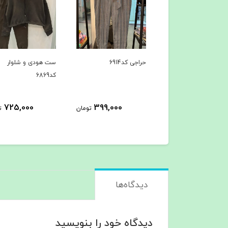
ی کد6914
ست هودی و شلوار
ست هودی و شلوار
کد6869
کد6867
725,000
725,000
399,000
تومان
تومان
ت
دیدگاه‌ها
دیدگاه خود را بنویسید