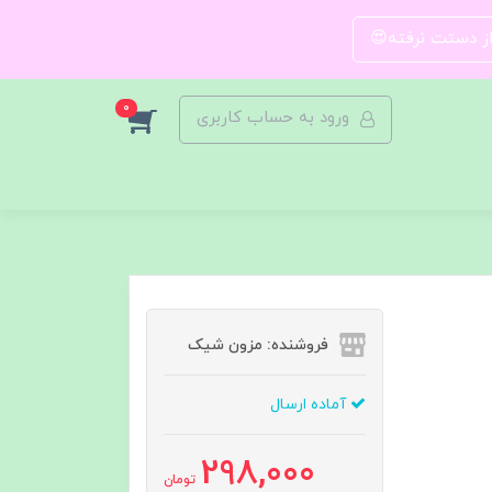
 از دستت نرفته😍
0
ورود به حساب کاربری
فروشنده: مزون شیک
آماده ارسال
298,000
تومان