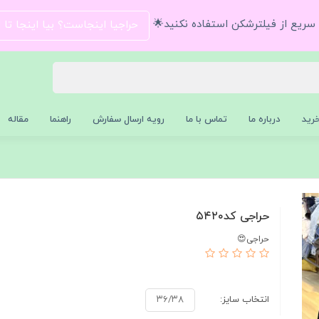
و سریع از فیلترشکن استفاده نکنید🌟
حراجیا اینجاست؟ بیا اینجا تا
رید
درباره ما
تماس با ما
رویه ارسال سفارش
راهنما
مقاله
حراجی کد۵۴۲۰
حراجی😍
انتخاب سایز:
۳۶/۳۸