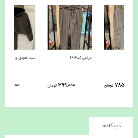
حراجی کد6914
ست هودی و شلوار کد6869
ست ه
725,000
399,000
مان
تومان
تومان
دیدگاه‌ها