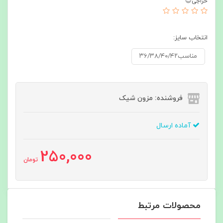
حراجی😍
انتخاب سایز:
مناسب۳۶/۳۸/۴۰/۴۲
فروشنده: مزون شیک
آماده ارسال
250,000
تومان
محصولات مرتبط