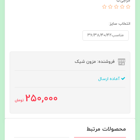
حراجی😍
انتخاب سایز:
مناسب۳۶/۳۸/۴۰/۴۲
فروشنده: مزون شیک
آماده ارسال
250,000
تومان
محصولات مرتبط