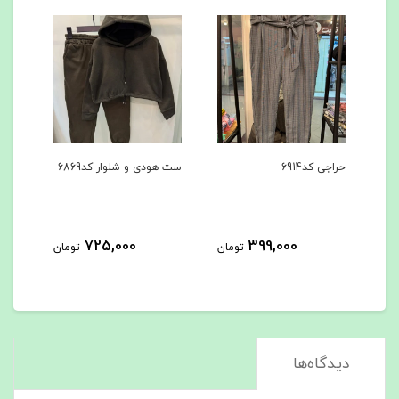
ست هودی و شلوار کد6869
ست هودی و شلوار کد6867
725,000
725,000
399,
تومان
تومان
تومان
دیدگاه‌ها