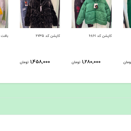
کاپشن کد 6861
کاپشن کد 6735
بافت کد 6609
00
1,458,000
1,280,000
تومان
تومان