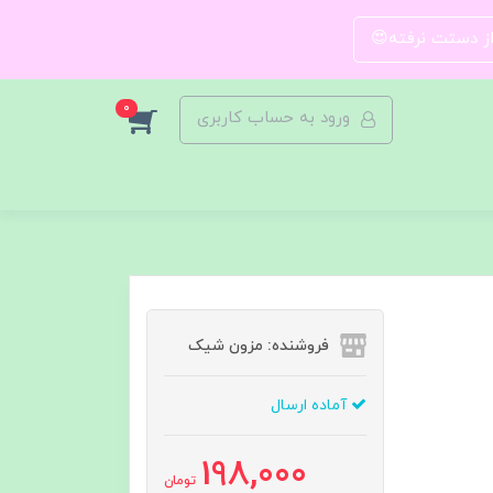
 از دستت نرفته😍
0
ورود به حساب کاربری
فروشنده: مزون شیک
آماده ارسال
198,000
تومان