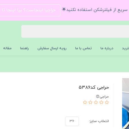
و سریع از فیلترشکن استفاده نکنید🌟
حراجیا اینجاست؟ بیا اینجا تا
رید
درباره ما
تماس با ما
رویه ارسال سفارش
راهنما
مقاله
حراجی کد۵۳۸۶
حراجی😍
انتخاب سایز:
36