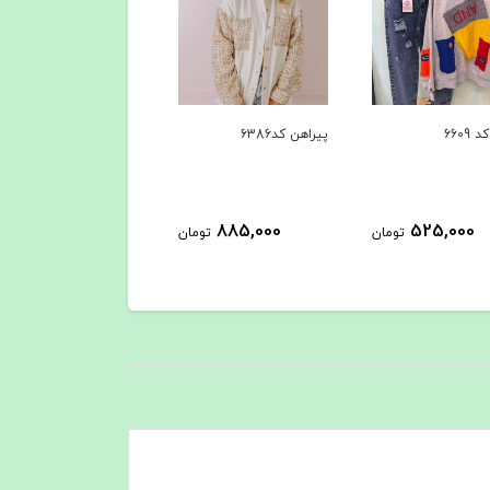
پیراهن کد6386
کاپشن کد 6279
1,285,000
885,000
525,0
تومان
تومان
تومان