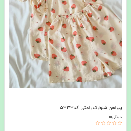
پیراهن شلوارک راحتی کد۵۳۳۳
خونگی🏡