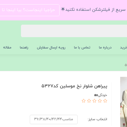
و سریع از فیلترشکن استفاده نکنید🌟
حراجیا اینجاست؟ بیا اینجا تا
رید
درباره ما
تماس با ما
رویه ارسال سفارش
راهنما
مقاله
پیراهن شلوار نخ موسلین کد۵۳۲۷
خونگی🏡
انتخاب سایز:
مناسب۳۶/۳۸/۴۰/۴۲/۴۴