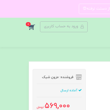
 از دستت نرفته😍
0
ورود به حساب کاربری
فروشنده: مزون شیک
آماده ارسال
569,000
تومان