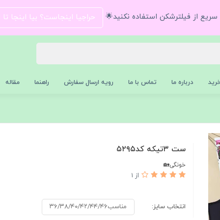
و سریع از فیلترشکن استفاده نکنید🌟
حراجیا اینجاست؟ بیا اینجا تا
رید
درباره ما
تماس با ما
رویه ارسال سفارش
راهنما
مقاله
ست ۳تیکه کد۵۲۹۵
خونگی🏡
از 1
انتخاب سایز:
مناسب۳۶/۳۸/۴۰/۴۲/۴۴/۴۶