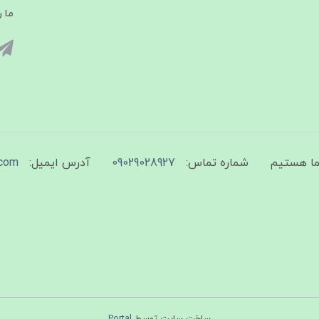
ما ر
شماره تماس:
09029028927
آدرس ایمیل:
com