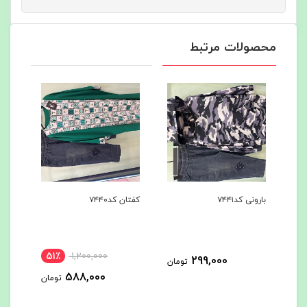
محصولات مرتبط
کفتان کد۷۴۴۰
مانتو مزون دوز ک ۷۴۳۹
51٪
1,200,000
399,000
299,0
تومان
تومان
588,000
تومان