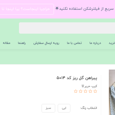
و سریع از فیلترشکن استفاده نکنید🌟
حراجیا اینجاست؟ بیا اینجا تا
رید
درباره ما
تماس با ما
رویه ارسال سفارش
راهنما
مقاله
پیراهن گل ریز کد ۵۰۱۴
کرپ حریر👗
انتخاب رنگ:
ابی
سبز