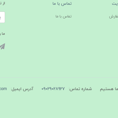
یت
تماس با ما
از 
فارش
تماس با ما
ما ر
شماره تماس:
09029028927
آدرس ایمیل:
com