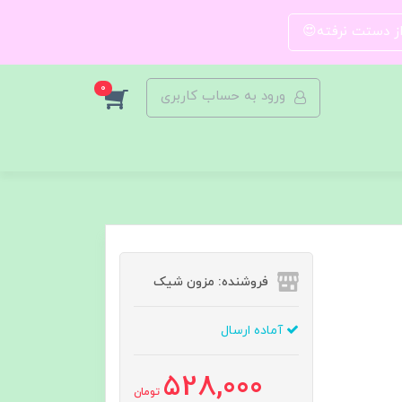
 از دستت نرفته😍
0
ورود به حساب کاربری
فروشنده: مزون شیک
آماده ارسال
528,000
تومان