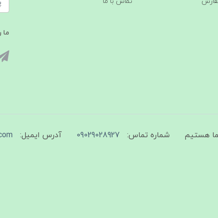
فارش
تماس با ما
ما ر
شماره تماس:
09029028927
آدرس ایمیل:
com