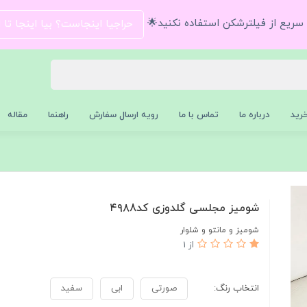
و سریع از فیلترشکن استفاده نکنید🌟
حراجیا اینجاست؟ بیا اینجا تا
رید
درباره ما
تماس با ما
رویه ارسال سفارش
راهنما
مقاله
شومیز مجلسی گلدوزی کد۴۹۸8
شومیز و مانتو و شلوار
از 1
انتخاب رنگ:
صورتی
ابی
سفید