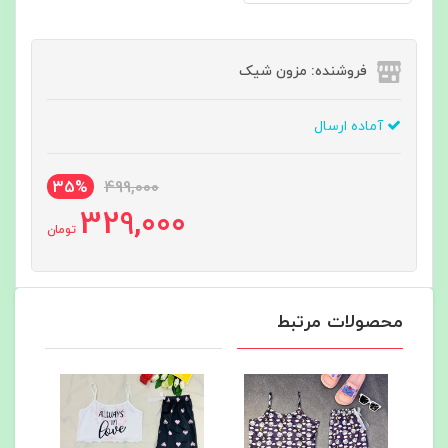
فروشنده: مزون شیک
آماده ارسال
35%
499,000
329,000
تومان
محصولات مرتبط