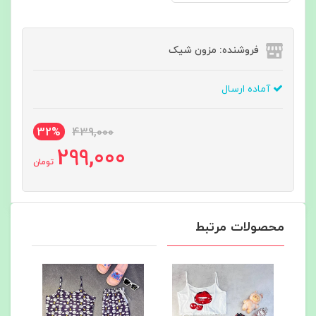
فروشنده: مزون شیک
آماده ارسال
32%
439,000
299,000
تومان
محصولات مرتبط