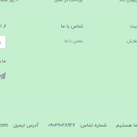
ودن کالا
پرداخت در محل
۷ روز ضمانت بازگشت
یت
تماس با ما
از 
فارش
تماس با ما
ما ر
شماره تماس:
09029028927
آدرس ایمیل:
com