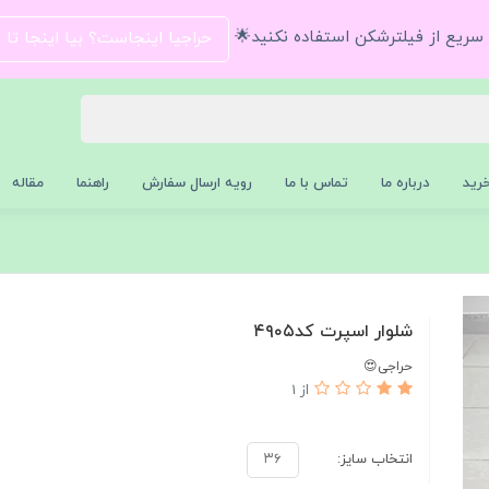
و سریع از فیلترشکن استفاده نکنید🌟
حراجیا اینجاست؟ بیا اینجا تا
رید
درباره ما
تماس با ما
رویه ارسال سفارش
راهنما
مقاله
شلوار اسپرت کد۴۹۰۵
حراجی😍
از 1
انتخاب سایز:
۳۶