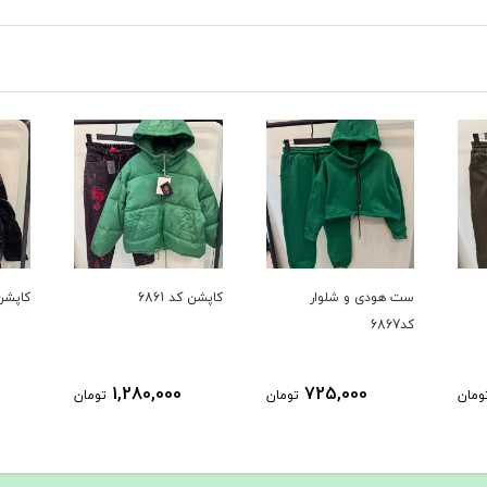
ست هودی و شلوار
کاپشن کد 6861
کاپشن ک
کد6867
1,280,000
725,000
ومان
تومان
تومان