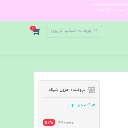
 از دستت نرفته😍
0
ورود به حساب کاربری
فروشنده: مزون شیک
آماده ارسال
59%
499,000