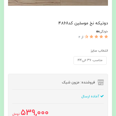
دوتیکه نخ موسلین کد۴۸68
خونگی🏡
از 2
انتخاب سایز:
مناسب ۳۶ الی۴۴
فروشنده: مزون شیک
آماده ارسال
539,000
تومان