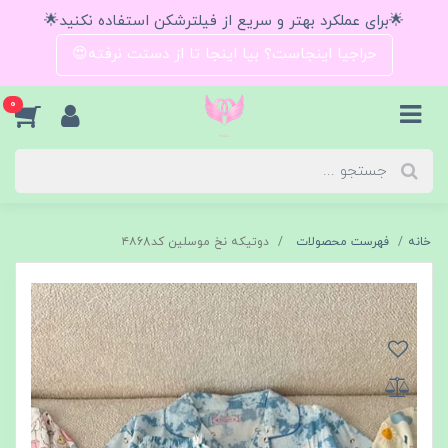
🌟برای عملکرد بهتر و سریع از فیلترشکن استفاده نکنید🌟
حراجیا اینجاست؟ بیا اینجا تا از دستت نرفته😍
0
خانه
فهرست محصولات
دوتیکه نخ موسلین کد۴۸68