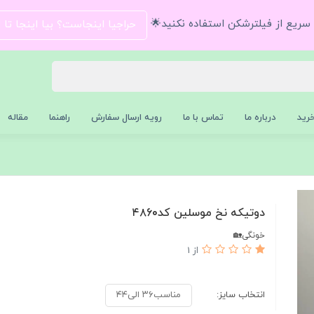
و سریع از فیلترشکن استفاده نکنید🌟
حراجیا اینجاست؟ بیا اینجا تا
رید
درباره ما
تماس با ما
رویه ارسال سفارش
راهنما
مقاله
دوتیکه نخ موسلین کد۴۸60
خونگی🏡
از 1
انتخاب سایز:
مناسب۳۶ الی۴۴