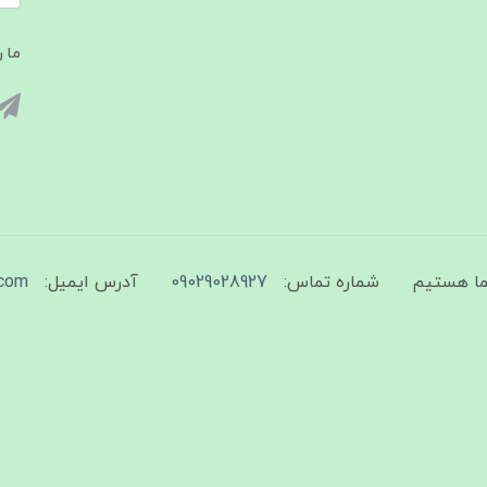
ما ر
شماره تماس:
09029028927
آدرس ایمیل:
com