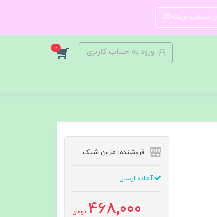
 از دستت نرفته😍
0
ورود به حساب کاربری
فروشنده: مزون شیک
آماده ارسال
468,000
تومان