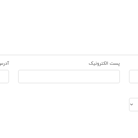
پست الکترونیک
آدرس