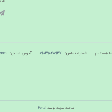
ما ر
شماره تماس:
09029028927
آدرس ایمیل:
com
ساخت سایت توسط
Portal