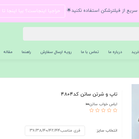
و سریع از فیلترشکن استفاده نکنید🌟
حراجیا اینجاست؟ بیا اینجا تا
رید
درباره ما
تماس با ما
رویه ارسال سفارش
راهنما
مقاله
تاپ و شرتن ساتن کد۴۸۰۴
لباس خواب ساتن🛌
انتخاب سایز:
فری مناسب۳۶/۳۸/۴۰/۴۲/۴۴