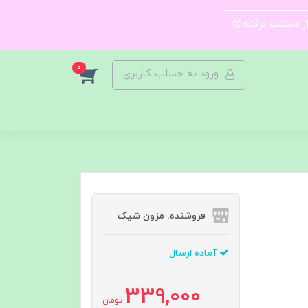
 از دستت نرفته😍
0
ورود به حساب کاربری
فروشنده: مزون شیک
آماده ارسال
339,000
تومان