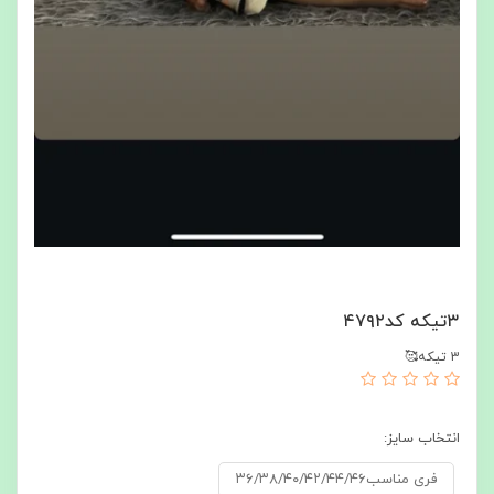
۳تیکه کد۴۷۹۲
3 تیکه🥰
انتخاب سایز:
فری مناسب۳۶/۳۸/۴۰/۴۲/۴۴/۴۶