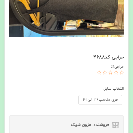
حراجی کد۴۶۸۸
حراجی😍
انتخاب سایز:
فری مناسب۳۶ الی۴۲
فروشنده: مزون شیک