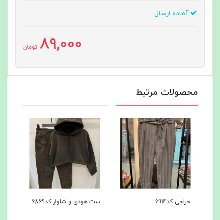
آماده ارسال
89,000
تومان
محصولات مرتبط
ست هودی و شلوار کد6869
ست هودی و شلوار کد6867