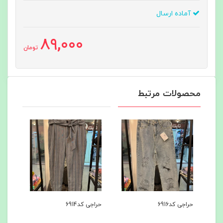
آماده ارسال
89,000
تومان
محصولات مرتبط
حراجی کد6914
ست هودی و شلوار کد6869