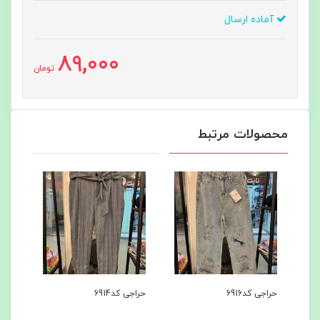
آماده ارسال
89,000
تومان
محصولات مرتبط
حراجی کد6916
حراجی کد6914
ست ه