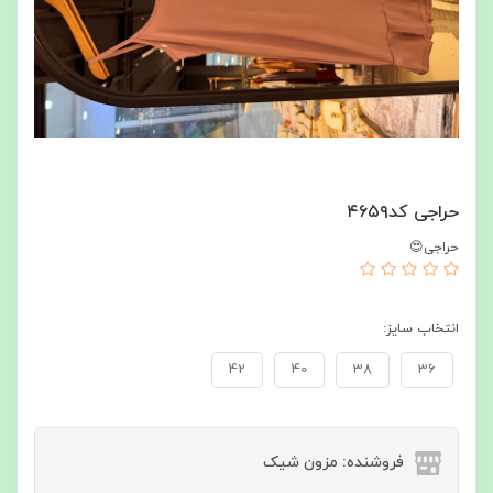
حراجی کد۴۶۵۹
حراجی😍
انتخاب سایز:
42
40
38
36
فروشنده: مزون شیک