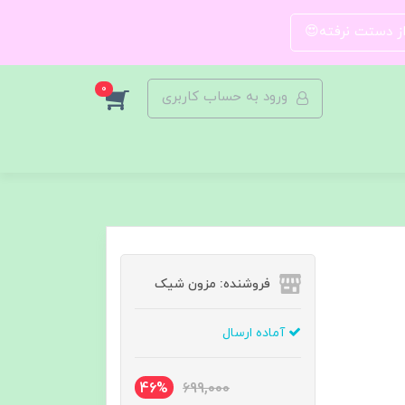
 از دستت نرفته😍
0
ورود به حساب کاربری
فروشنده: مزون شیک
آماده ارسال
46%
699,000