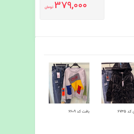
379,000
تومان
6609
پیراهن کد6386
کاپشن کد 6279