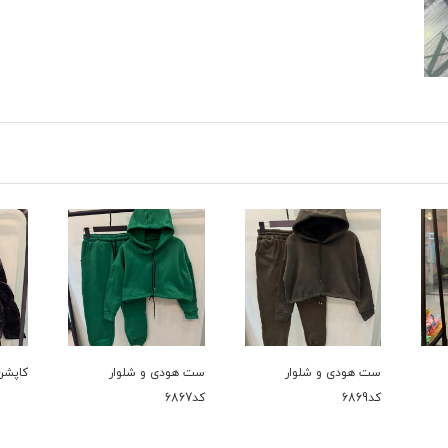
ست هودی و شلوار
کاپشن کد 6735
بافت کد 
کد6867