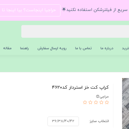
و سریع از فیلترشکن استفاده نکنید🌟
حراجیا اینجاست؟ بیا اینجا تا
رید
درباره ما
تماس با ما
رویه ارسال سفارش
راهنما
مقاله
کراپ کت خز استردار کد۴۶۲۰
حراجی😍
انتخاب سایز:
36/38/40/42