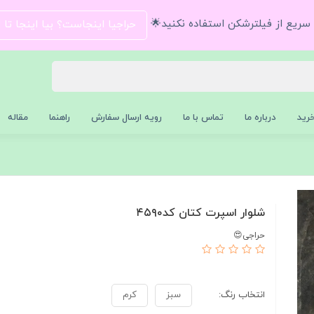
و سریع از فیلترشکن استفاده نکنید🌟
حراجیا اینجاست؟ بیا اینجا تا
رید
درباره ما
تماس با ما
رویه ارسال سفارش
راهنما
مقاله
شلوار اسپرت کتان کد۴۵۹۰
حراجی😍
انتخاب رنگ:
سبز
کرم