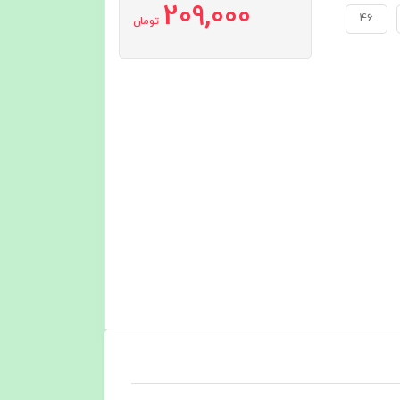
209,000
46
تومان