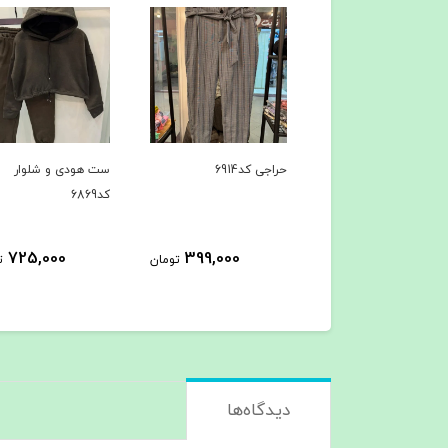
راجی کد6914
ست هودی و شلوار
ست هودی و شلوار
کد6869
کد6867
725,000
725,000
399,000
تومان
تومان
دیدگاه‌ها