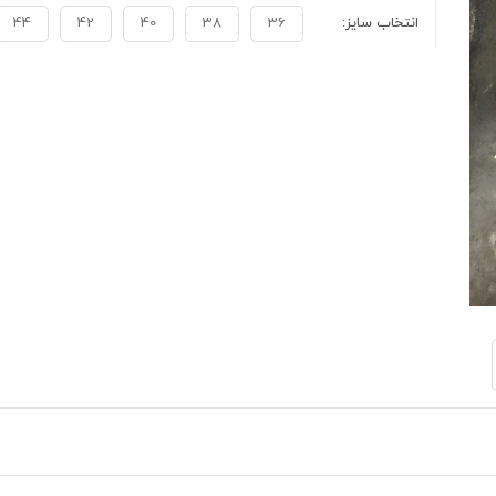
انتخاب سایز:
36
38
40
42
44