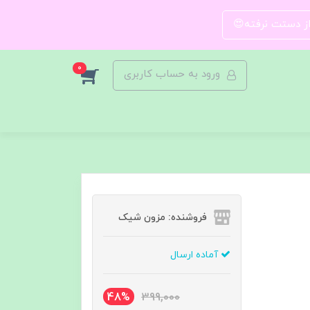
 از دستت نرفته😍
0
ورود به حساب کاربری
فروشنده: مزون شیک
آماده ارسال
48%
399,000