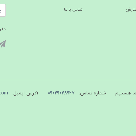
فارش
تماس با ما
ما ر
شماره تماس:
09029028927
آدرس ایمیل:
com