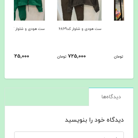
ست هودی و شلوار کد6869
ست هودی و شلوار کد6867
کاپشن
725,000
725,000
مان
تومان
تومان
دیدگاه‌ها
دیدگاه خود را بنویسید