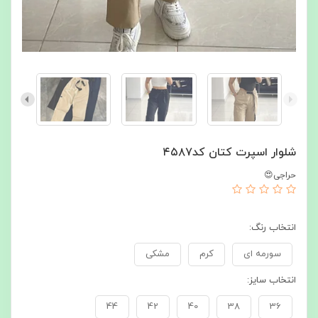
شلوار اسپرت کتان کد۴۵۸۷
حراجی😍
انتخاب رنگ:
سورمه ای
کرم
مشکی
انتخاب سایز:
44
42
40
38
36