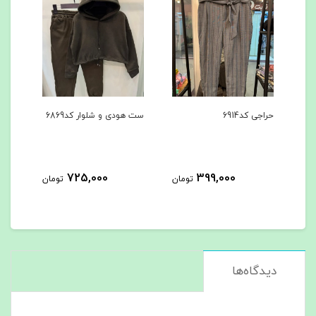
حراجی کد6914
ست هودی و شلوار کد6869
ست ه
725,000
399,000
مان
تومان
تومان
دیدگاه‌ها