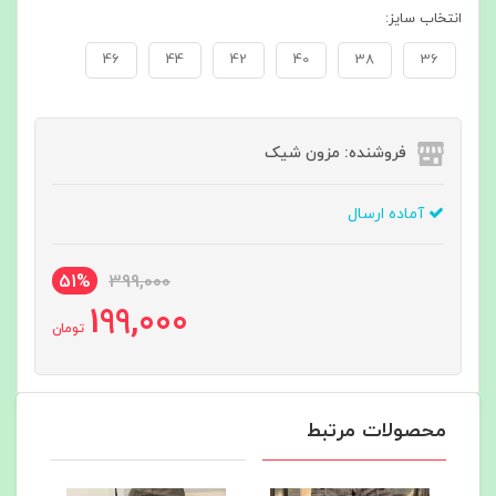
انتخاب سایز:
46
44
42
40
38
36
فروشنده: مزون شیک
آماده ارسال
51%
399,000
199,000
تومان
محصولات مرتبط